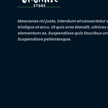
Maecenas mi justo, interdum at consectetur v
tristique et arcu. Ut quis eros blandit, ultrices
elementum ex. Suspendisse quis faucibus ur
Suspendisse pellentesque.