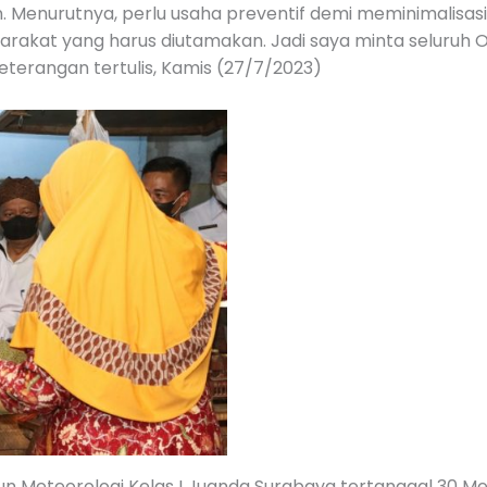
Menurutnya, perlu usaha preventif demi meminimalisas
yarakat yang harus diutamakan. Jadi saya minta seluru
keterangan tertulis, Kamis (27/7/2023)
un Meteorologi Kelas I Juanda Surabaya tertanggal 30 M