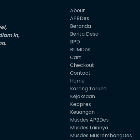
About
APBDes
Beranda
el,
Berita Desa
 diam in,
BPD
na.
BUMDes
Cart
Checkout
Contact
Home
Karang Taruna
Kejaksaan
Keppres
Keuangan
Musdes APBDes
Musdes Lainnya
Musdes MusrembangDes