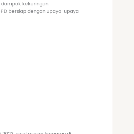
i dampak kekeringan.
h OPD bersiap dengan upaya-upaya
ei 2023, awal musim kemarau di